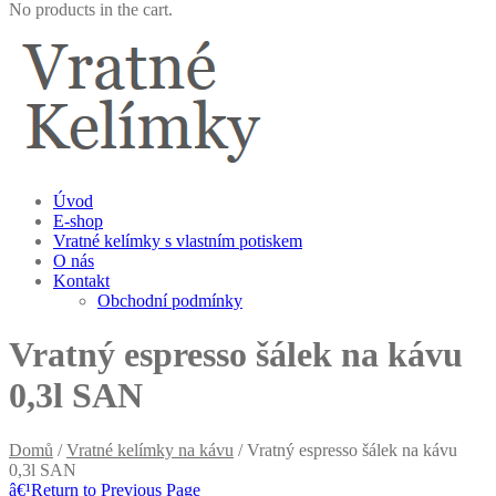
No products in the cart.
Úvod
E-shop
Vratné kelímky s vlastním potiskem
O nás
Kontakt
Obchodní podmínky
Vratný espresso šálek na kávu
0,3l SAN
Domů
/
Vratné kelímky na kávu
/ Vratný espresso šálek na kávu
0,3l SAN
â€¹
Return to Previous Page