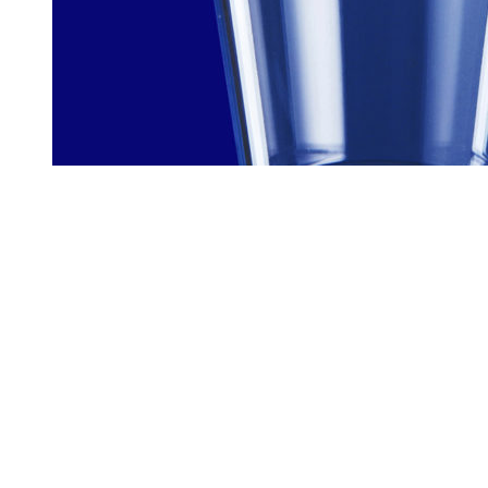
Product Information
Product code:
9104
Category:
Vratné kelímky na kávu
84.55
Kč
bez DPH
Vratný kelímek, bezpečný pro potraviny, opakovaně použitelný,