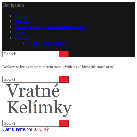
Navigation
Úvod
E-shop
Vratné kelímky s vlastním potiskem
O nás
Kontakt
Obchodní podmínky
Add any widgets you want in Apperance->Widgets->"Right side panel area"
Cart 0 items for
0.00
Kč