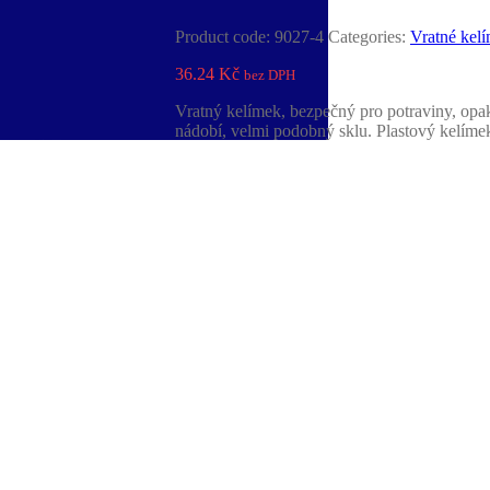
Product code:
9027-4
Categories:
Vratné kel
36.24
Kč
bez DPH
Vratný kelímek, bezpečný pro potraviny, op
nádobí, velmi podobný sklu. Plastový kelímek 
obsluhující pracovníky. Pivní pěnu udrží 3krá
ze SAN, PC, PP je vhodný na pivo i nealkohol
festivalu, na zahradě, u bazénu, v domácnost
centru. Na vratný plastový kelímek lze natisk
Vyrobeno 
Vložením do košíku bude automaticky přep
[table id=18 /]
Add to Wishlist
Quantity:
Vratný kelímek 0,25l PP barevný oranžový qu