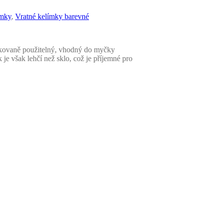
ímky
,
Vratné kelímky barevné
akovaně použitelný, vhodný do myčky
je však lehčí než sklo, což je příjemné pro
t déle než sklenice. Plastový vratný kelímek
ické nápoje, využije se v baru, na večírku,
i, v lázních nebo v hotelovém wellness
nout reklamu nebo logo. (
info zde
)
v Rakousku
očítána cena dle tabulky.
antity