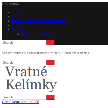
Navigation
Úvod
E-shop
Vratné kelímky s vlastním potiskem
O nás
Kontakt
Obchodní podmínky
Add any widgets you want in Apperance->Widgets->"Right side panel area"
Cart 0 items for
0.00
Kč