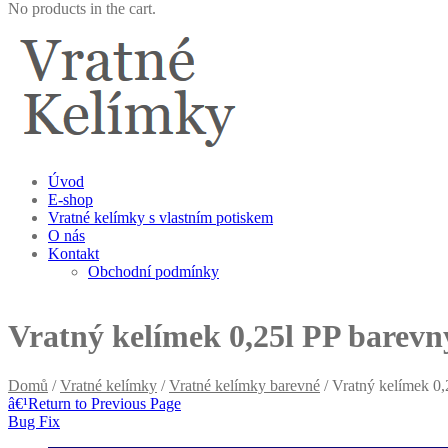
No products in the cart.
Úvod
E-shop
Vratné kelímky s vlastním potiskem
O nás
Kontakt
Obchodní podmínky
Vratný kelímek 0,25l PP barevn
Domů
/
Vratné kelímky
/
Vratné kelímky barevné
/ Vratný kelímek 0
â€¹
Return to Previous Page
Bug Fix