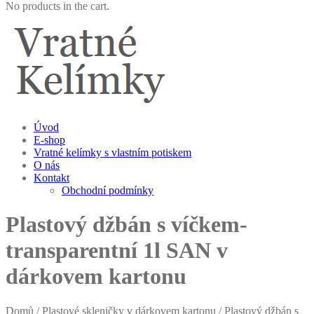
No products in the cart.
Úvod
E-shop
Vratné kelímky s vlastním potiskem
O nás
Kontakt
Obchodní podmínky
Plastový džbán s víčkem-
transparentní 1l SAN v
dárkovem kartonu
Domů
/
Plastové skleničky v dárkovem kartonu
/ Plastový džbán s