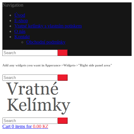
Navigation
Úvod
E-shop
Vratné kelímky s vlastním potiskem
O nás
Kontakt
Obchodní podmínky
Add any widgets you want in Apperance->Widgets->"Right side panel area"
Cart 0 items for
0.00
Kč