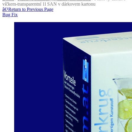
víčkem-transparentní 1l SAN v dárkovem kartonu
â€¹
Return to Previous Page
Bug Fix