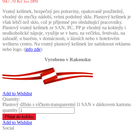
947.70
Kč
bez DPH
Vratný kelímek, bezpečný pro potraviny, opakovaně použitelný,
vhodný do myčky nádobí, velmi podobný sklu. Plastový kelímek je
však lehčí než sklo, což je příjemné pro obsluhující pracovníky.
Plastový vratný kelímek ze SAN, PC, PP je vhodný na koktejly i
nealkoholické nápoje, využije se v baru, na večírku, festivalu, na
zahradě, u bazénu, v domácnosti, v lázních nebo v hotelovém
wellness centru. Na vratný plastový kelímek lze natisknout reklamu
nebo logo. (
info zde
)
Vyrobeno v Rakousku
Add to Wishlist
Quantity:
Plastový džbán s víčkem-transparentní 1l SAN v dárkovem kartonu
quantity
Přidat do košíku
Add to Wishlist
Social