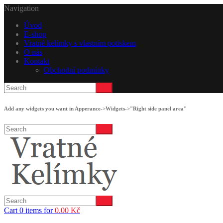
Navigation
Úvod
E-shop
Vratné kelímky s vlastním potiskem
O nás
Kontakt
Obchodní podmínky
Add any widgets you want in Apperance->Widgets->"Right side panel area"
Cart 0 items for
0.00
Kč