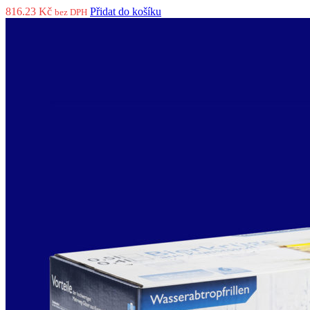
816.23
Kč
Přidat do košíku
bez DPH