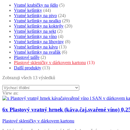
Vratné krabičky na jídlo
(5)
Vratné kelímky
(44)
Vratné kelímky na pivo
(24)
Vratné kelímky na nealko
(29)
Vratné kelímky na koktejly
(20)
Vratné kelímky na sekt
(2)
Vratné kelímky na víno
(4)
Vratné kelímky na lihoviny
(8)
Vratné kelímky na kávu
(13)
Vratné kelímky na svařák
(6)
Plastové talíře
(2)
Plastové skleničky v dárkovem kartonu
(13)
Další produkty
(13)
Zobrazuji všech 13 výsledků
View as:
6x Plastový vratný hrnek (káva,čaj,svařené víno) 0
Plastové skleničky v dárkovem kartonu