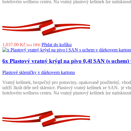
hotelovém wellness centru. Na vratný plastový kelímek lze natisknout
1,037.00
Kč
Přidat do košíku
bez DPH
6x Plastový vratný krýgl na pivo 0,4l SAN (s uchem
Plastové skleničky v dárkovem kartonu
Vratný kelímek, bezpečný pro potraviny, opakovaně použitelný, vhodn
udrží 3krát déle než sklenice. Plastový vratný kelímek ze SAN, je vho
hotelovém wellness centru. Na vratný plastový kelímek lze natisknout