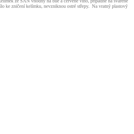
kelímek ze SAN vhodný na bílé a červené víno, případně na svařené
šlo ke zničení kelímku, nevzniknou ostré střepy. Na vratný plastový