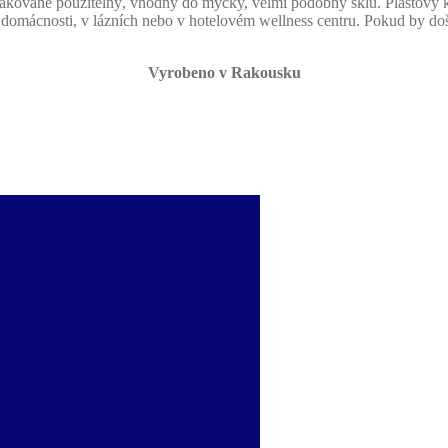
pakovaně použitelný, vhodný do myčky, velmi podobný sklu. Plastový 
, v domácnosti, v lázních nebo v hotelovém wellness centru. Pokud by do
Vyrobeno v Rakousku