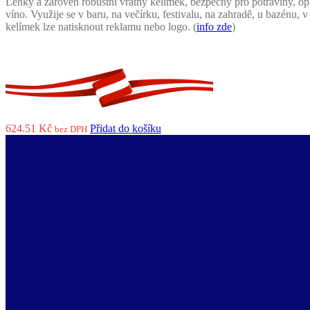
Lehký a zároveň robustní vratný kelímek, bezpečný pro potraviny, o
víno. Využije se v baru, na večírku, festivalu, na zahradě, u bazénu
kelímek lze natisknout reklamu nebo logo. (
info zde
)
624.51
Kč
Přidat do košíku
bez DPH