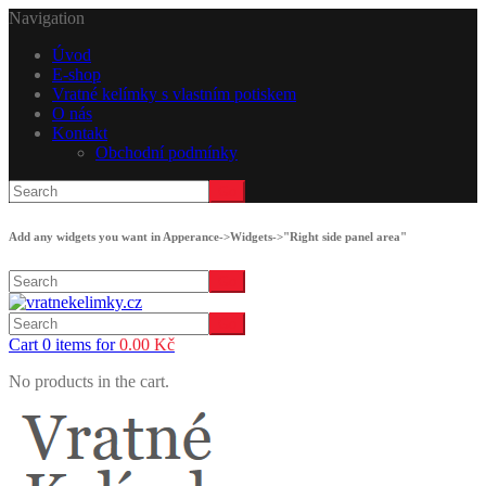
Navigation
Úvod
E-shop
Vratné kelímky s vlastním potiskem
O nás
Kontakt
Obchodní podmínky
Add any widgets you want in Apperance->Widgets->"Right side panel area"
Cart 0 items for
0.00
Kč
No products in the cart.