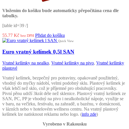
Vložením do košíku bude automaticky přepočítána cena dle
tabulky.
[table id=39 /]
55.77
Kč
Přidat do košíku
bez DPH
Quick View
Euro vratný kelímek 0,5l SAN
Vratné kelímky na nealko
,
Vratné kelímky na pivo
,
Vratné kelímky
plastové
Vratný kelímek, bezpečný pro potraviny, opakovaně použitelný,
vhodný do myčky nádobí, velmi podobný sklu. Plastový kelímek je
však lehčí než sklo, což je příjemné pro obsluhující pracovníky.
Pivní pěnu udrží 3krát déle než sklenice. Plastový vratný kelímek ze
SAN, PC, PP je vhodný na pivo i nealkoholické nápoje, využije se
v baru, na večírku, festivalu, na zahradě, u bazénu, v domácnosti,
v lázních nebo v hotelovém wellness centru. Na vratný plastový
kelímek lze natisknout reklamu nebo logo. (
info zde
)
Vyrobeno v Rakousku