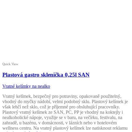
Quick View
Plastová gastro sklenička 0,25l SAN
Vratné kelímky na nealko
Vratný kelímek, bezpečný pro potraviny, opakovaně použitelný,
vhodný do myčky nádobí, velmi podobný sklu. Plastový kelímek je
však lehčí než sklo, což je příjemné pro obsluhující pracovníky.
Plastový vratný kelímek ze SAN, PC, PP je vhodný na koktejly i
nealkoholické nápoje, využije se v baru, na večírku, festivalu, na
zahradě, u bazénu, v domácnosti, v lázních nebo v hotelovém
wellness centru. Na vratný plastový kelímek lze natisknout reklamu