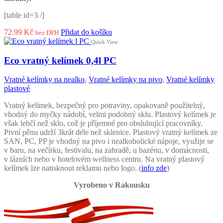
[table id=3 /]
72.99
Kč
Přidat do košíku
bez DPH
Quick View
Eco vratný kelímek 0,4l PC
Vratné kelímky na nealko
,
Vratné kelímky na pivo
,
Vratné kelímky
plastové
Vratný kelímek, bezpečný pro potraviny, opakovaně použitelný,
vhodný do myčky nádobí, velmi podobný sklu. Plastový kelímek je
však lehčí než sklo, což je příjemné pro obsluhující pracovníky.
Pivní pěnu udrží 3krát déle než sklenice. Plastový vratný kelímek ze
SAN, PC, PP je vhodný na pivo i nealkoholické nápoje, využije se
v baru, na večírku, festivalu, na zahradě, u bazénu, v domácnosti,
v lázních nebo v hotelovém wellness centru. Na vratný plastový
kelímek lze natisknout reklamu nebo logo. (
info zde
)
Vyrobeno v Rakousku