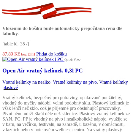
Vložením do košíku bude automaticky přepočítána cena dle
tabulky.
[table id=35 /]
87.89
Kč
Přidat do košíku
bez DPH
Quick View
Open Air vratný kelímek 0,3l PC
Vratné kelímky na nealko
,
Vratné kelímky na pivo
,
Vratné kelímky
plastové
Vratný kelímek, bezpečný pro potraviny, opakovaně použitelný,
vhodný do myčky nádobí, velmi podobný sklu. Plastový kelímek je
však lehčí než sklo, což je příjemné pro obsluhující pracovníky.
Pivní pěnu udrží 3krát déle než sklenice. Plastový vratný kelímek ze
SAN, PC, PP je vhodný na pivo i nealkoholické nápoje, využije se
v baru, na večírku, festivalu, na zahradě, u bazénu, v domácnosti,
v lázních nebo v hotelovém wellness centru. Na vratný plastový