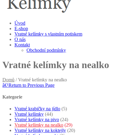
Úvod
E-shop
Vratné kelímky s vlastním potiskem
O nás
Kontakt
Obchodní podmínky
Vratné kelímky na nealko
Domů
/ Vratné kelímky na nealko
â€¹
Return to Previous Page
Kategorie
Vratné krabičky na jídlo
(5)
Vratné kelímky
(44)
Vratné kelímky na pivo
(24)
Vratné kelímky na nealko
(29)
Vratné kelímky na koktejly
(20)