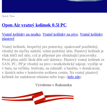
Quick View
Open Air vratný kelímek 0,5l PC
Vratné kelímky na nealko
,
Vratné kelímky na pivo
,
Vratné kelímky
plastové
Vratný kelímek, bezpečný pro potraviny, opakovaně použitelný,
vhodný do myčky nádobí, velmi podobný sklu. Plastový kelímek je
však lehčí než sklo, což je příjemné pro obsluhující pracovníky.
Pivní pěnu udrží 3krát déle než sklenice. Plastový vratný kelímek ze
SAN, PC, PP je vhodný na pivo i nealkoholické nápoje, využije se
v baru, na večírku, festivalu, na zahradě, u bazénu, v domácnosti,
v lázních nebo v hotelovém wellness centru. Na vratný plastový
kelímek lze natisknout reklamu nebo logo. (
info zde
)
Vyrobeno v Rakousku