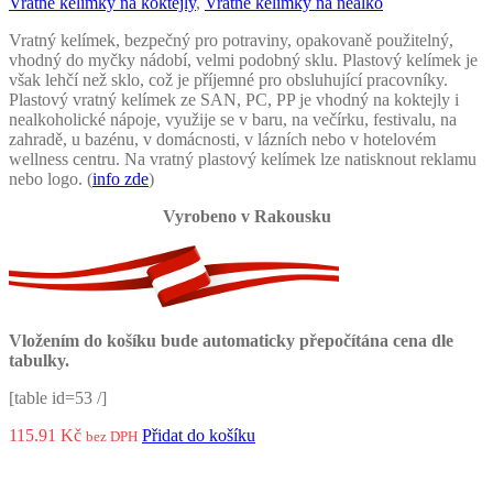
Vratné kelímky na koktejly
,
Vratné kelímky na nealko
Vratný kelímek, bezpečný pro potraviny, opakovaně použitelný,
vhodný do myčky nádobí, velmi podobný sklu. Plastový kelímek je
však lehčí než sklo, což je příjemné pro obsluhující pracovníky.
Plastový vratný kelímek ze SAN, PC, PP je vhodný na koktejly i
nealkoholické nápoje, využije se v baru, na večírku, festivalu, na
zahradě, u bazénu, v domácnosti, v lázních nebo v hotelovém
wellness centru. Na vratný plastový kelímek lze natisknout reklamu
nebo logo. (
info zde
)
Vyrobeno v Rakousku
Vložením do košíku bude automaticky přepočítána cena dle
tabulky.
[table id=53 /]
115.91
Kč
Přidat do košíku
bez DPH