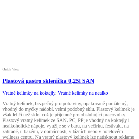
Quick View
Plastová gastro sklenička 0,25l SAN
Vratné kelímky na koktejly
,
Vratné kelímky na nealko
Vratný kelímek, bezpečný pro potraviny, opakovaně použitelný,
vhodný do myčky nádobí, velmi podobný sklu. Plastový kelímek je
však lehčí než sklo, což je příjemné pro obsluhující pracovníky.
Plastový vratný kelímek ze SAN, PC, PP je vhodný na koktejly i
nealkoholické nápoje, využije se v baru, na večírku, festivalu, na
zahradě, u bazénu, v domácnosti, v lázních nebo v hotelovém
wellness centru. Na vratný plastový kelímek lze natisknout reklamu