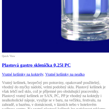
Quick View
Plastová gastro sklenička 0,25l PC
Vratné kelímky na koktejly
,
Vratné kelímky na nealko
Vratný kelímek, bezpečný pro potraviny, opakovaně použitelný,
vhodný do myčky nádobí, velmi podobný sklu. Plastový kelímek je
však lehčí než sklo, což je příjemné pro obsluhující pracovníky.
Plastový vratný kelímek ze SAN, PC, PP je vhodný na koktejly i
nealkoholické nápoje, využije se v baru, na večírku, festivalu, na
zahradě, u bazénu, v domácnosti, v lázních nebo v hotelovém
wellness centru. Na vratný plastový kelímek lze natisknout reklamu