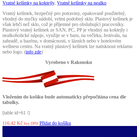
Vratné kelímky na koktejly
,
Vratné kelímky na nealko
Vratný kelímek, bezpečný pro potraviny, opakovaně použitelný,
vhodný do myčky nádobí, velmi podobný sklu. Plastový kelímek je
však lehčí než sklo, což je příjemné pro obsluhující pracovníky.
Plastový vratný kelímek ze SAN, PC, PP je vhodný na koktejly i
nealkoholické nápoje, využije se v baru, na večírku, festivalu, na
zahradě, u bazénu, v domácnosti, v lázních nebo v hotelovém
wellness centru. Na vratný plastový kelímek lze natisknout reklamu
nebo logo. (
info zde
)
Vyrobeno v Rakousku
Vložením do košíku bude automaticky přepočítána cena dle
tabulky.
[table id=61 /]
116.42
Kč
Přidat do košíku
bez DPH