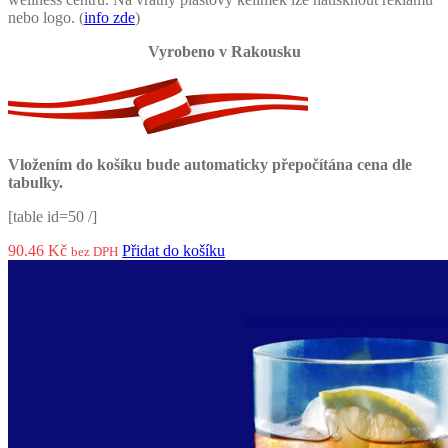
nebo logo. (
info zde
)
Vyrobeno v Rakousku
Vložením do košíku bude automaticky přepočítána cena dle
tabulky.
[table id=50 /]
90.46
Kč
Přidat do košíku
bez DPH