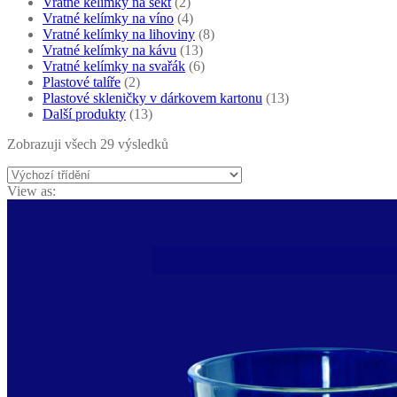
Vratné kelímky na sekt
(2)
Vratné kelímky na víno
(4)
Vratné kelímky na lihoviny
(8)
Vratné kelímky na kávu
(13)
Vratné kelímky na svařák
(6)
Plastové talíře
(2)
Plastové skleničky v dárkovem kartonu
(13)
Další produkty
(13)
Zobrazuji všech 29 výsledků
View as: