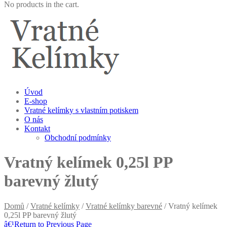
No products in the cart.
Úvod
E-shop
Vratné kelímky s vlastním potiskem
O nás
Kontakt
Obchodní podmínky
Vratný kelímek 0,25l PP
barevný žlutý
Domů
/
Vratné kelímky
/
Vratné kelímky barevné
/ Vratný kelímek
0,25l PP barevný žlutý
â€¹
Return to Previous Page