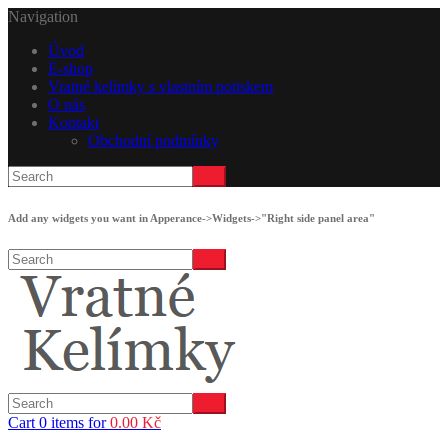
Navigation
Úvod
E-shop
Vratné kelímky s vlastním potiskem
O nás
Kontakt
Obchodní podmínky
Add any widgets you want in Apperance->Widgets->"Right side panel area"
Cart 0 items for
0.00
Kč