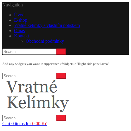
Navigation
Úvod
E-shop
Vratné kelímky s vlastním potiskem
O nás
Kontakt
Obchodní podmínky
Add any widgets you want in Apperance->Widgets->"Right side panel area"
Cart 0 items for
0.00
Kč