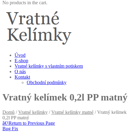
No products in the cart.
Úvod
E-shop
Vratné kelímky s vlastním potiskem
O nás
Kontakt
Obchodní podmínky
Vratný kelímek 0,2l PP matný
Domů
/
Vratné kelímky
/
Vratné kelímky matné
/ Vratný kelímek
0,2l PP matný
â€¹
Return to Previous Page
Bug Fix