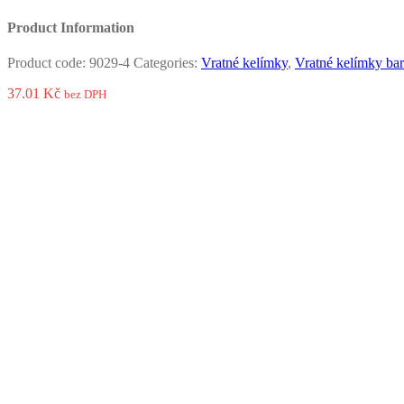
Product Information
Product code:
9029-4
Categories:
Vratné kelímky
,
Vratné kelímky ba
37.01
Kč
bez DPH
Vratný kelímek, bezpečný pro potraviny, opakovaně použitelný, vhodn
udrží 3krát déle než sklenice. Plastový vratný kelímek ze SAN, PC, PP
hotelovém wellness centru. Na vratný plastový kelímek lze natisknout
Vložením do košíku bude automaticky přepočítána cena dle tabu
[table id=19 /]
Add to Wishlist
Quantity:
Vratný kelímek 0,3l PP barevný oranžový quantity
Přidat do košíku