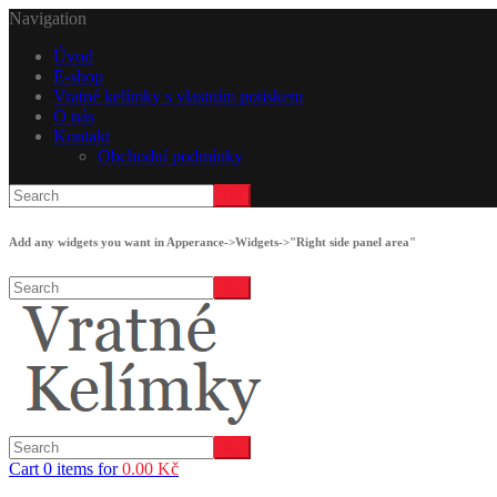
Navigation
Úvod
E-shop
Vratné kelímky s vlastním potiskem
O nás
Kontakt
Obchodní podmínky
Add any widgets you want in Apperance->Widgets->"Right side panel area"
Cart 0 items for
0.00
Kč