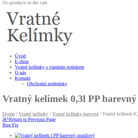
No products in the cart.
Úvod
E-shop
Vratné kelímky s vlastním potiskem
O nás
Kontakt
Obchodní podmínky
Vratný kelímek 0,3l PP barevný
Domů
/
Vratné kelímky
/
Vratné kelímky barevné
/ Vratný kelímek 0,
â€¹
Return to Previous Page
Bug Fix